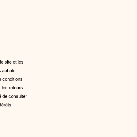
e site et les
es achats
s conditions
 les retours
é de consulter
térêts.