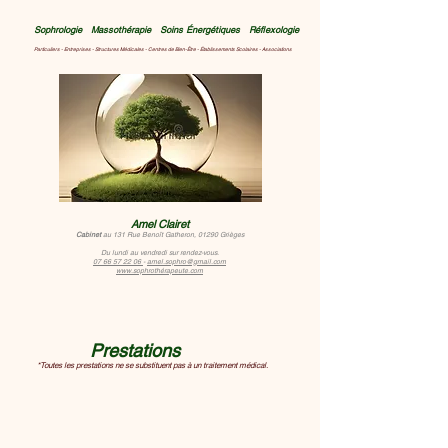
Sophrologie Massothérapie Soins Énergétiques Réflexologie
Particuliers - Entreprises - Structures Médicales - Centres de Bien-Être - Établissements Scolaires - Associations
Amel Clairet
Cabinet
au 131
Rue Benoît Gatheron, 01290 Grièges
Du lundi au vendredi
sur rendez-vous.
07 66 57 22 06
-
amel.sophro@gmail.com
www.sophrothérapeute.com
Prestations
*Toutes les prestations ne se substituent pas à un traitement médical.