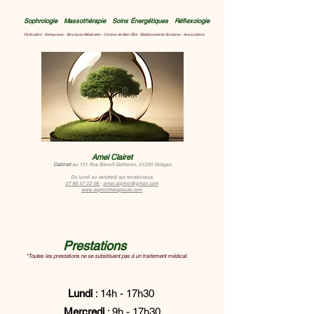
Sophrologie Massothérapie Soins Énergétiques Réflexologie
Particuliers - Entreprises - Structures Médicales - Centres de Bien-Être - Établissements Scolaires - Associations
Amel Clairet
Cabinet
au 131
Rue Benoît Gatheron, 01290 Grièges
Du lundi au vendredi
sur rendez-vous.
07 66 57 22 06
-
amel.sophro@gmail.com
www.sophrothérapeute.com
Prestations
*Toutes les prestations ne se substituent pas à un traitement médical.
Lundi
: 14h - 17h30
Mercredi
: 9h - 17h30